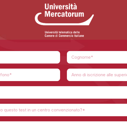
Anno di iscrizione alle superi
do questo test in un centro convenzionato?*